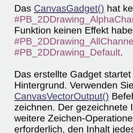
Das
CanvasGadget()
hat ke
#PB_2DDrawing_AlphaCha
Funktion keinen Effekt habe
#PB_2DDrawing_AllChanne
#PB_2DDrawing_Default
.
Das erstellte Gadget starte
Hintergrund. Verwenden Si
CanvasVectorOutput()
Befeh
zeichnen. Der gezeichnete In
weitere Zeichen-Operationen
erforderlich, den Inhalt je