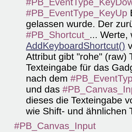
#PB_EventType_KeyDo
#PB_EventType_KeyUp
E
gelassen wurde. Der zur
#PB_Shortcut_
... Werte,
AddKeyboardShortcut()
v
Attribut gibt "rohe" (raw
Texteingabe für das Gadg
nach dem
#PB_EventTyp
und das
#PB_Canvas_In
dieses die Texteingabe 
wie Shift- und ähnlichen 
#PB_Canvas_Input