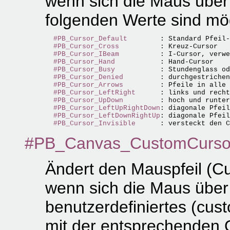
wenn sich die Maus über
folgenden Werte sind mög
#PB_Cursor_Default
        : Standard Pfeil-
#PB_Cursor_Cross
          : Kreuz-Cursor

#PB_Cursor_IBeam
          : I-Cursor, verwe
#PB_Cursor_Hand
           : Hand-Cursor

#PB_Cursor_Busy
           : Stundenglass od
#PB_Cursor_Denied
         : durchgestrichen
#PB_Cursor_Arrows
         : Pfeile in alle 
#PB_Cursor_LeftRight
      : links und recht
#PB_Cursor_UpDown
         : hoch und runter
#PB_Cursor_LeftUpRightDown
: diagonale Pfeil
#PB_Cursor_LeftDownRightUp
: diagonale Pfeil
#PB_Cursor_Invisible
#PB_Canvas_CustomCurso
Ändert den Mauspfeil (Cur
wenn sich die Maus über 
benutzerdefiniertes (cus
mit der entsprechenden O