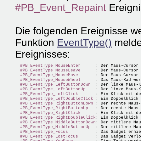
#PB_Event_Repaint
Ereigni
Die folgenden Ereignisse 
Funktion
EventType()
meldet
Ereignisses:
#PB_EventType_MouseEnter
      : Der Maus-Cursor 
#PB_EventType_MouseLeave
      : Der Maus-Cursor 
#PB_EventType_MouseMove
       : Der Maus-Cursor 
#PB_EventType_MouseWheel
      : Das Maus-Rad wur
#PB_EventType_LeftButtonDown
  : Der linke Maus-K
#PB_EventType_LeftButtonUp
    : Der linke Maus-K
#PB_EventType_LeftClick
       : Ein Klick mit de
#PB_EventType_LeftDoubleClick
 : Ein Doppelklick 
#PB_EventType_RightButtonDown
 : Der rechte Maus-
#PB_EventType_RightButtonUp
   : Der rechte Maus-
#PB_EventType_RightClick
      : Ein Klick mit de
#PB_EventType_RightDoubleClick
: Ein Doppelklick 
#PB_EventType_MiddleButtonDown
: Der mittlere Mau
#PB_EventType_MiddleButtonUp
  : Der mittlere Mau
#PB_EventType_Focus
           : Das Gadget erhie
#PB_EventType_LostFocus
       : Das Gadget verlo