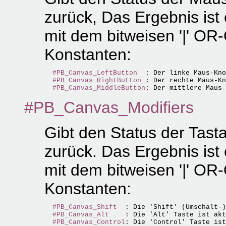
zurück, Das Ergebnis ist
mit dem bitweisen '|' OR
Konstanten:
#PB_Canvas_LeftButton
  : Der linke Maus-Kno
#PB_Canvas_RightButton
 : Der rechte Maus-Kn
#PB_Canvas_MiddleButton
#PB_Canvas_Modifiers
Gibt den Status der Tasta
zurück. Das Ergebnis ist
mit dem bitweisen '|' OR
Konstanten:
#PB_Canvas_Shift
  : Die 'Shift' (Umschalt-)
#PB_Canvas_Alt
    : Die 'Alt' Taste ist akt
#PB_Canvas_Control
: Die 'Control' Taste ist