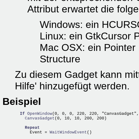
Attribut erwartet die fol
Windows: ein HCURS
Linux: ein GtkCursor P
Mac OSX: ein Pointer 
Structure
Zu diesem Gadget kann mit
Hilfe' hinzugefügt werden.
Beispiel
If
OpenWindow
(0, 0, 0, 220, 220, "CanvasGadget",
    CanvasGadget
(0, 10, 10, 200, 200)

Repeat
      Event =
 WaitWindowEvent
()
