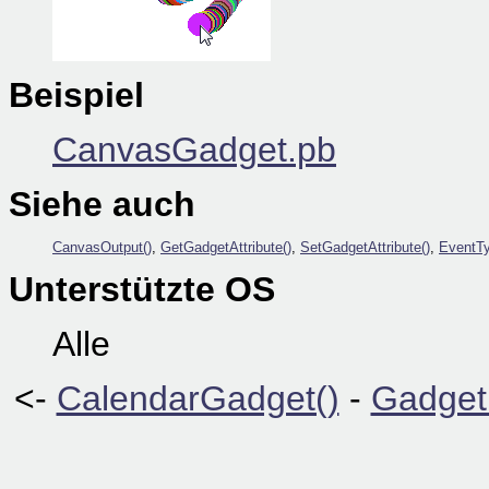
Beispiel
CanvasGadget.pb
Siehe auch
CanvasOutput()
,
GetGadgetAttribute()
,
SetGadgetAttribute()
,
EventTy
Unterstützte OS
Alle
<-
CalendarGadget()
-
Gadget 