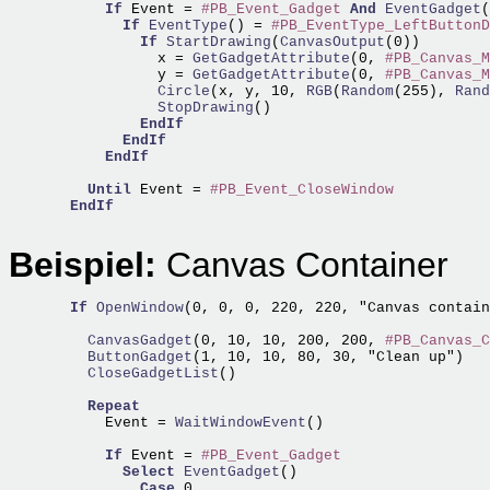
If
 Event = 
#PB_Event_Gadget
And
EventGadget
(
If
EventType
() = 
#PB_EventType_LeftButtonD
If
StartDrawing
(
CanvasOutput
(0))

            x =
 GetGadgetAttribute
(0, 
#PB_Canvas_M
            y =
 GetGadgetAttribute
(0, 
#PB_Canvas_M
            Circle
(x, y, 10,
 RGB
(
Random
(255),
 Rand
            StopDrawing
()

EndIf
EndIf
EndIf
Until
 Event = 
#PB_Event_CloseWindow
EndIf
Beispiel:
Canvas Container
If
OpenWindow
(0, 0, 0, 220, 220, "Canvas contain
    CanvasGadget
(0, 10, 10, 200, 200, 
#PB_Canvas_C
    ButtonGadget
    CloseGadgetList
()

Repeat
      Event =
 WaitWindowEvent
()

If
 Event = 
#PB_Event_Gadget
Select
EventGadget
() 

Case
 0
