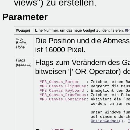
views") zu erstellen.
Parameter
#Gadget
Eine Nummer, um das neue Gadget zu identifizieren.
#P
x, y,
Die Position und die Abmess
Breite,
Höhe
ist 16000 Pixel.
Flags
Flags zum Verändern des Gad
(optional)
bitweisen '|' OR-Operator) d
#PB_Canvas_Border
   : Zeichnet einen Ra
#PB_Canvas_ClipMouse
: Begrenzt die Maus
#PB_Canvas_Keyboard
 : Ermöglicht dem Ga
#PB_Canvas_DrawFocus
: Zeichnet ein Foku
#PB_Canvas_Container
: Aktiviert die "C
                        werden, um zur v
                        Unter Windows fun
                        auf einem undurc
OptionGadget()
, 