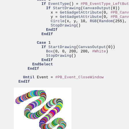
If
EventType
() = 
#PB_EventType_LeftBut
If
StartDrawing
(
CanvasOutput
(0))

                x =
 GetGadgetAttribute
(0, 
#PB_Canv
                y =
 GetGadgetAttribute
(0, 
#PB_Canv
                Circle
(x, y, 10,
 RGB
(
Random
(255),
 
                StopDrawing
()

EndIf
EndIf
Case
 1

If
StartDrawing
(
CanvasOutput
              Box
(0, 0, 200, 200, 
#White
              StopDrawing
()

EndIf
EndSelect
EndIf
Until
 Event = 
#PB_Event_CloseWindow
EndIf