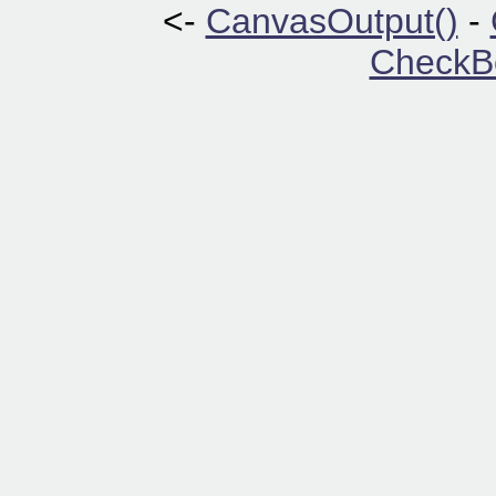
<-
CanvasOutput()
-
CheckB