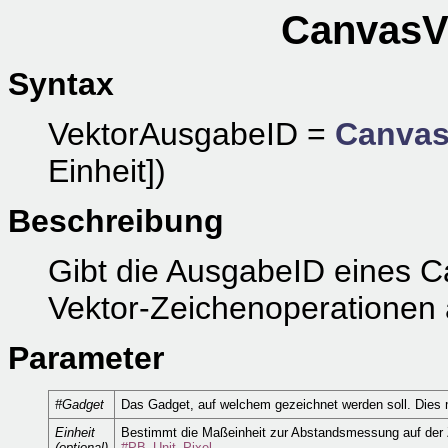
CanvasV
Syntax
VektorAusgabeID =
Canvas
Einheit])
Beschreibung
Gibt die AusgabeID eines 
Vektor-Zeichenoperationen 
Parameter
#Gadget
Das Gadget, auf welchem gezeichnet werden soll. Dies
Einheit
Bestimmt die Maßeinheit zur Abstandsmessung auf der 
(optional)
#PB_Unit_Pixel
.