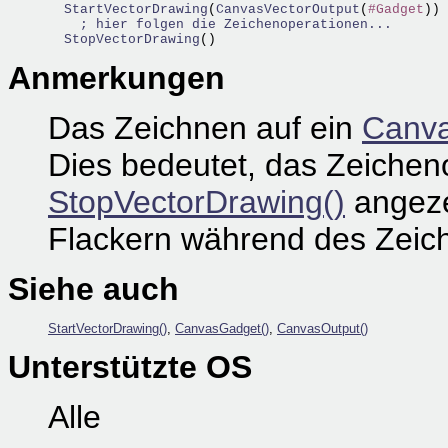
  StartVectorDrawing
(
CanvasVectorOutput
(
#Gadget
))

; hier folgen die Zeichenoperationen...
  StopVectorDrawing
Anmerkungen
Das Zeichnen auf ein
Canva
Dies bedeutet, das Zeichen
StopVectorDrawing()
angeze
Flackern während des Zeic
Siehe auch
StartVectorDrawing()
,
CanvasGadget()
,
CanvasOutput()
Unterstützte OS
Alle