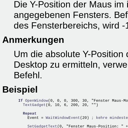
Die Y-Position der Maus im
angegebenen Fensters. Befi
des Fensterbereichs, wird 
Anmerkungen
Um die absolute Y-Position
Desktop zu ermitteln, verw
Befehl.
Beispiel
If
OpenWindow
(0, 0, 0, 300, 30, "Fenster Maus-Mo
    TextGadget
(0, 10, 6, 200, 20, "")

Repeat
      Event =
 WaitWindowEvent
(20) 
; kehre mindeste
      SetGadgetText
(0, "Fenster Maus-Position: " +