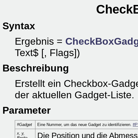
CheckB
Syntax
Ergebnis =
CheckBoxGadg
Text$ [, Flags])
Beschreibung
Erstellt ein Checkbox-Gadg
der aktuellen Gadget-Liste.
Parameter
#Gadget
Eine Nummer, um das neue Gadget zu identifizieren.
#P
x, y,
Die Position und die Abmes
Breite,