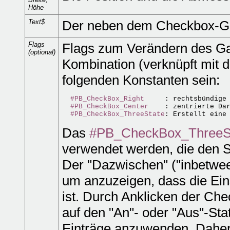
Höhe
Text$
Der neben dem Checkbox-Gad
Flags
Flags zum Verändern des Ga
(optional)
Kombination (verknüpft mit d
folgenden Konstanten sein:
#PB_CheckBox_Right
     : rechtsbündige 
#PB_CheckBox_Center
    : zentrierte Dar
#PB_CheckBox_ThreeState
Das
#PB_CheckBox_ThreeS
verwendet werden, die den St
Der "Dazwischen" ("inbetwe
um anzuzeigen, dass die Einst
ist. Durch Anklicken der Ch
auf den "An"- oder "Aus"-Sta
Einträge anzuwenden. Daher