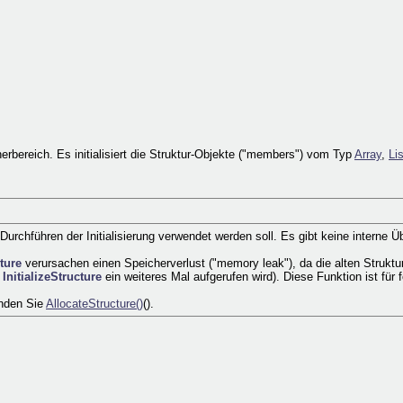
rbereich. Es initialisiert die Struktur-Objekte ("members") vom Typ
Array
,
Li
 Durchführen der Initialisierung verwendet werden soll. Es gibt keine interne
cture
verursachen einen Speicherverlust ("memory leak"), da die alten Struktu
r
InitializeStructure
ein weiteres Mal aufgerufen wird). Diese Funktion ist für 
enden Sie
AllocateStructure()
().