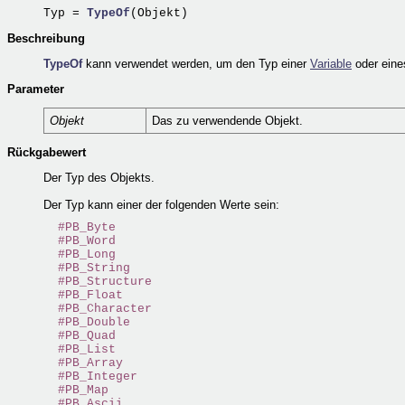
Typ = 
TypeOf
Beschreibung
TypeOf
kann verwendet werden, um den Typ einer
Variable
oder ein
Parameter
Objekt
Das zu verwendende Objekt.
Rückgabewert
Der Typ des Objekts.
Der Typ kann einer der folgenden Werte sein:
#PB_Byte
#PB_Word
#PB_Long
#PB_String
#PB_Structure
#PB_Float
#PB_Character
#PB_Double
#PB_Quad
#PB_List
#PB_Array
#PB_Integer
#PB_Map
#PB_Ascii