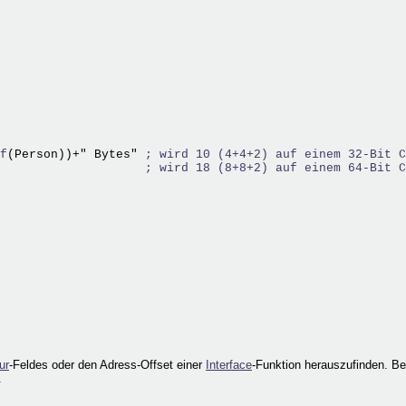
f
(Person))+" Bytes" 
; wird 10 (4+4+2) auf einem 32-Bit C
; wird 18 (8+8+2) auf einem 64-Bit C
ur
-Feldes oder den Adress-Offset einer
Interface
-Funktion herauszufinden. B
.