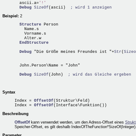
  ascii.a=
'!'
Debug
SizeOf
(ascii)  
; wird 1 anzeigen
Beispiel:
2
Structure
 Person

    Name.s

    Vorname.s 

    Alter.w 

EndStructure
Debug
 "Die Größe meines Freundes ist "+
Str
(
Sizeo
  John.Person\Name = "John"

Debug
SizeOf
(John)  
; wird das Gleiche ergeben
Syntax
Index = 
OffsetOf
(Struktur\Feld)

Index = 
OffsetOf
Beschreibung
OffsetOf
kann verwendet werden, um den Adress-Offset eines
Strukt
Speicher-Offset, es gilt deshalb IndexOfTheFunction*SizeOf(Integer)
Parameter