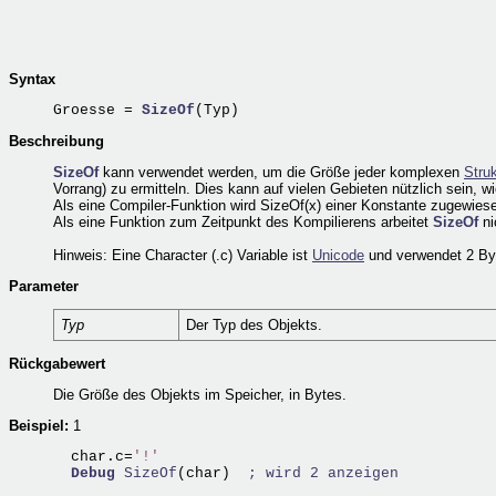
Syntax
Groesse = 
SizeOf
Beschreibung
SizeOf
kann verwendet werden, um die Größe jeder komplexen
Struk
Vorrang) zu ermitteln. Dies kann auf vielen Gebieten nützlich sein, 
Als eine Compiler-Funktion wird SizeOf(x) einer Konstante zugewiesen
Als eine Funktion zum Zeitpunkt des Kompilierens arbeitet
SizeOf
ni
Hinweis: Eine Character (.c) Variable ist
Unicode
und verwendet 2 Byte
Parameter
Typ
Der Typ des Objekts.
Rückgabewert
Die Größe des Objekts im Speicher, in Bytes.
Beispiel:
1
  char.c=
'!'
Debug
SizeOf
(char)  
; wird 2 anzeigen