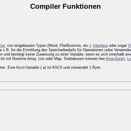
Compiler Funktionen
tur
, von eingebauten Typen (Word, Fließkomma, etc.),
Interface
oder sogar
V
wie z.B. für die Ermittlung des Speicherbedarfs für Operationen unter Verwend
 und benötigt keine Zuweisung zu einer Variable, wenn es sich innerhalb eine
cht mit Runtime Array, List oder Map. Stattdessen können hier
ArraySize()
,
Li
s. Eine Ascii-Variable (.a) ist ASCII und verwendet 1 Byte.