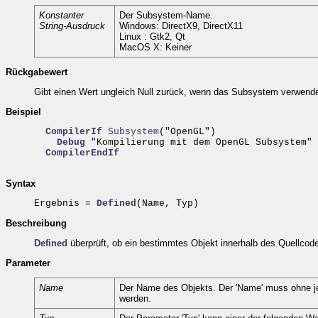
Konstanter
Der Subsystem-Name.
String-Ausdruck
Windows: DirectX9, DirectX11
Linux : Gtk2, Qt
MacOS X: Keiner
Rückgabewert
Gibt einen Wert ungleich Null zurück, wenn das Subsystem verwendet 
Beispiel
CompilerIf
Subsystem
("OpenGL")

Debug
 "Kompilierung mit dem OpenGL Subsystem"

CompilerEndIf
Syntax
Ergebnis = 
Defined
Beschreibung
Defined
überprüft, ob ein bestimmtes Objekt innerhalb des Quellcod
Parameter
Name
Der Name des Objekts. Der 'Name' muss ohne jed
werden.