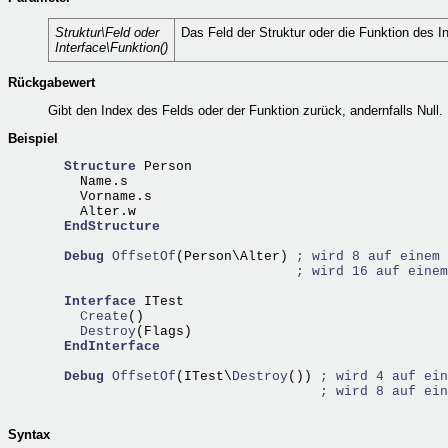
Struktur\Feld oder
Das Feld der Struktur oder die Funktion des In
Interface\Funktion()
Rückgabewert
Gibt den Index des Felds oder der Funktion zurück, andernfalls Null.
Beispiel
Structure
 Person

    Name.s

    Vorname.s 

    Alter.w 

EndStructure
Debug
OffsetOf
(Person\Alter) 
; wird 8 auf einem 
; wird 16 auf einem
Interface
    Create
    Destroy
(Flags) 

EndInterface
Debug
OffsetOf
(ITest\
Destroy
()) 
; wird 4 auf ein
; wird 8 auf ein
Syntax