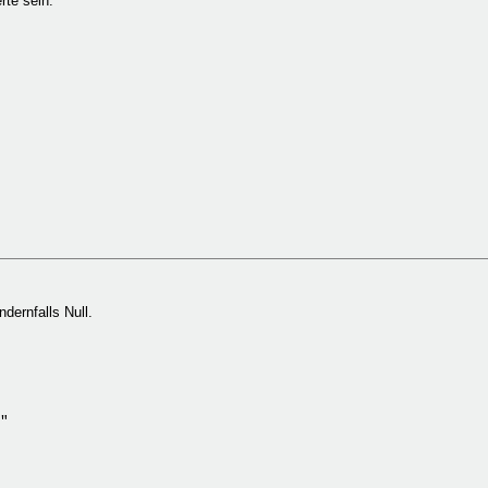
rte sein:
ndernfalls Null.
"
