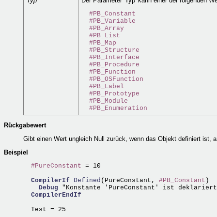
Typ
Der Parameter 'Typ' kann einer der folgenden We
#PB_Constant
#PB_Variable
#PB_Array
#PB_List
#PB_Map
#PB_Structure
#PB_Interface
#PB_Procedure
#PB_Function
#PB_OSFunction
#PB_Label
#PB_Prototype
#PB_Module
#PB_Enumeration
Rückgabewert
Gibt einen Wert ungleich Null zurück, wenn das Objekt definiert ist, a
Beispiel
#PureConstant
 = 10

CompilerIf
Defined
(PureConstant, 
#PB_Constant
)

Debug
 "Konstante 'PureConstant' ist deklariert
CompilerEndIf
  Test = 25
