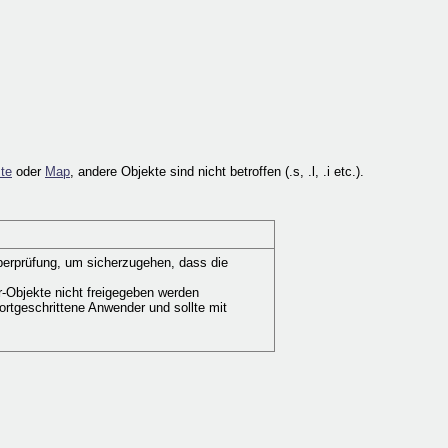
ste
oder
Map
, andere Objekte sind nicht betroffen (.s, .l, .i etc.).
 Überprüfung, um sicherzugehen, dass die
r-Objekte nicht freigegeben werden
fortgeschrittene Anwender und sollte mit