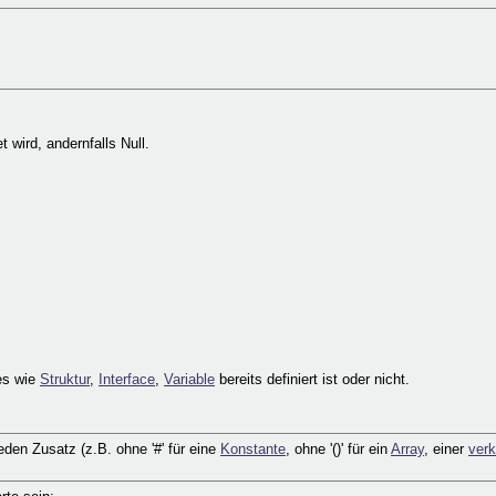
wird, andernfalls Null.
es wie
Struktur
,
Interface
,
Variable
bereits definiert ist oder nicht.
en Zusatz (z.B. ohne '#' für eine
Konstante
, ohne '()' für ein
Array
, einer
verk