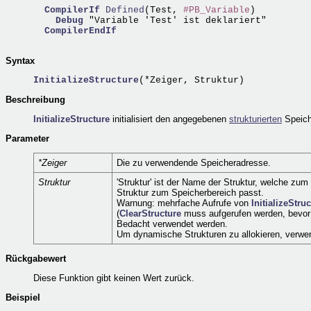
CompilerIf
Defined
(Test, 
#PB_Variable
)

Debug
 "Variable 'Test' ist deklariert"

CompilerEndIf
Syntax
InitializeStructure
Beschreibung
InitializeStructure
initialisiert den angegebenen
strukturierten
Speiche
Parameter
*Zeiger
Die zu verwendende Speicheradresse.
Struktur
'Struktur' ist der Name der Struktur, welche zum
Struktur zum Speicherbereich passt.
Warnung: mehrfache Aufrufe von
InitializeStru
(
ClearStructure
muss aufgerufen werden, bevo
Bedacht verwendet werden.
Um dynamische Strukturen zu allokieren, verw
Rückgabewert
Diese Funktion gibt keinen Wert zurück.
Beispiel