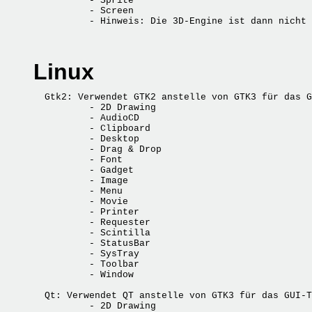
          - Sprite

          - Screen

Linux
  Gtk2: Verwendet GTK2 anstelle von GTK3 für das G
          - 2D Drawing

          - AudioCD

          - Clipboard

          - Desktop

          - Drag & Drop

          - Font

          - Gadget

          - Image

          - Menu

          - Movie

          - Printer

          - Requester

          - Scintilla

          - StatusBar

          - SysTray

          - Toolbar

          - Window

  Qt: Verwendet QT anstelle von GTK3 für das GUI-T
          - 2D Drawing
