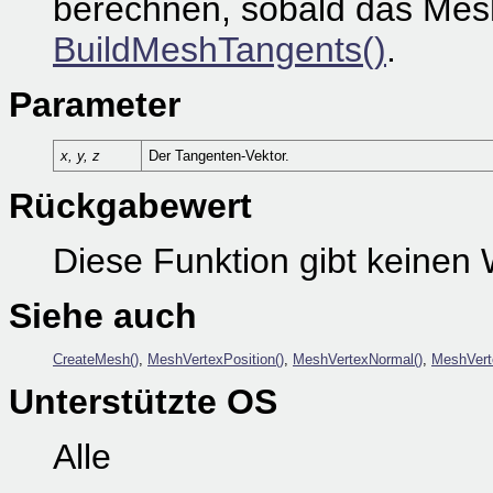
berechnen, sobald das Mesh
BuildMeshTangents()
.
Parameter
x, y, z
Der Tangenten-Vektor.
Rückgabewert
Diese Funktion gibt keinen 
Siehe auch
CreateMesh()
,
MeshVertexPosition()
,
MeshVertexNormal()
,
MeshVert
Unterstützte OS
Alle