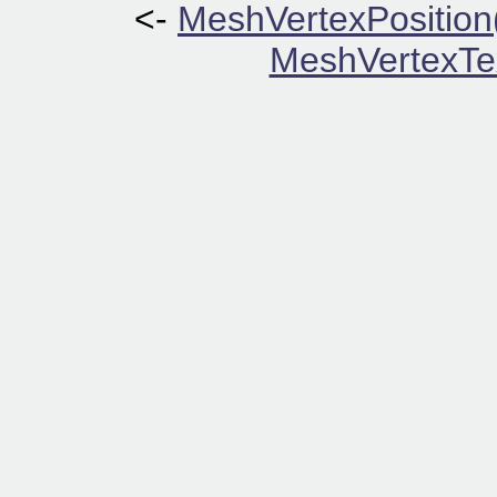
<-
MeshVertexPosition
MeshVertexTex