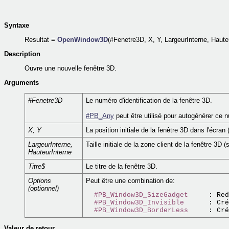
Syntaxe
Resultat =
OpenWindow3D
(#Fenetre3D, X, Y, LargeurInterne, Hauteu
Description
Ouvre une nouvelle fenêtre 3D.
Arguments
#Fenetre3D
Le numéro d'identification de la fenêtre 3D.
#PB_Any
peut être utilisé pour autogénérer ce 
X, Y
La position initiale de la fenêtre 3D dans l'écran 
LargeurInterne,
Taille initiale de la zone client de la fenêtre 3D (
HauteurInterne
Titre$
Le titre de la fenêtre 3D.
Options
Peut être une combination de:
(optionnel)
#PB_Window3D_SizeGadget
     : Red
#PB_Window3D_Invisible
      : Cré
#PB_Window3D_BorderLess
Valeur de retour