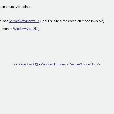
n
en cours, zéro sinon.
tiliser
SetActiveWindow3D()
(sauf si elle a été créée en mode invisible).
 commande
WindowEvent3D()
.
<-
IsWindow3D()
-
Window3D Index
-
ResizeWindow3D()
->