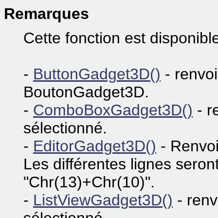
Remarques
Cette fonction est disponibl
-
ButtonGadget3D()
- renvoi
BoutonGadget3D.
-
ComboBoxGadget3D()
- r
sélectionné.
-
EditorGadget3D()
- Renvoie
Les différentes lignes sero
"Chr(13)+Chr(10)".
-
ListViewGadget3D()
- renv