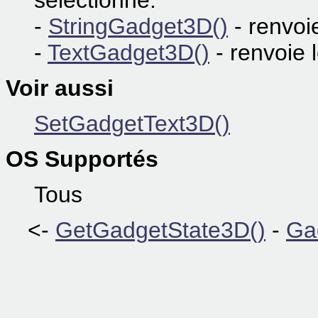
sélectionné.
-
StringGadget3D()
- renvoi
-
TextGadget3D()
- renvoie 
Voir aussi
SetGadgetText3D()
OS Supportés
Tous
<-
GetGadgetState3D()
-
Ga