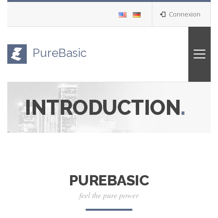
Connexion
PureBasic
INTRODUCTION
.
PUREBASIC
feel the pure power