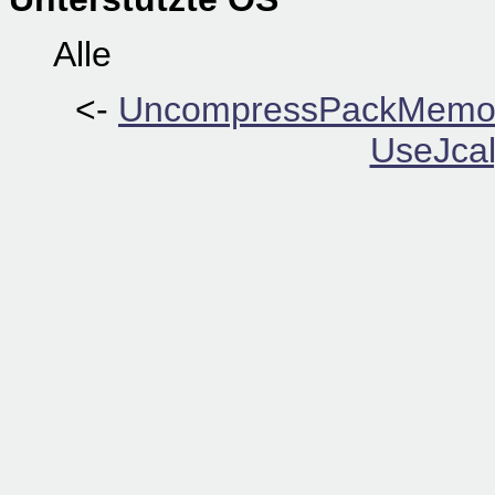
Alle
<-
UncompressPackMemor
UseJcal