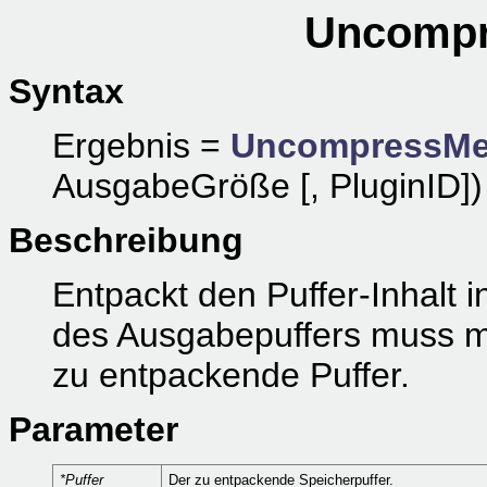
Uncompr
Syntax
Ergebnis =
UncompressM
AusgabeGröße [, PluginID])
Beschreibung
Entpackt den Puffer-Inhalt 
des Ausgabepuffers muss mi
zu entpackende Puffer.
Parameter
*Puffer
Der zu entpackende Speicherpuffer.