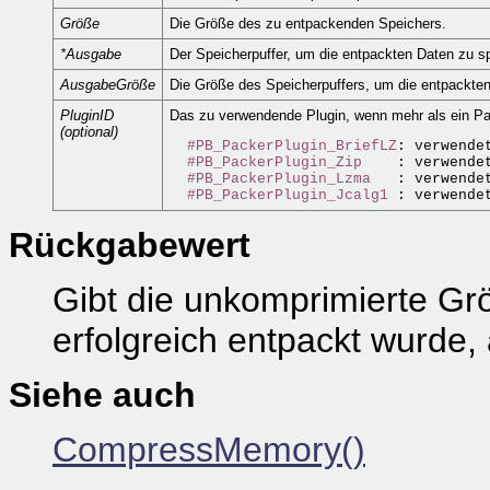
Größe
Die Größe des zu entpackenden Speichers.
*Ausgabe
Der Speicherpuffer, um die entpackten Daten zu s
AusgabeGröße
Die Größe des Speicherpuffers, um die entpackte
PluginID
Das zu verwendende Plugin, wenn mehr als ein Pack
(optional)
#PB_PackerPlugin_BriefLZ
: verwende
#PB_PackerPlugin_Zip
    : verwende
#PB_PackerPlugin_Lzma
   : verwende
#PB_PackerPlugin_Jcalg1
 : verwende
Rückgabewert
Gibt die unkomprimierte Gr
erfolgreich entpackt wurde, 
Siehe auch
CompressMemory()