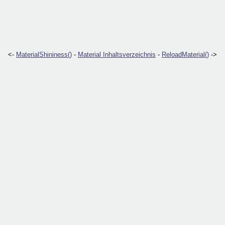
<-
MaterialShininess()
-
Material Inhaltsverzeichnis
-
ReloadMaterial()
->