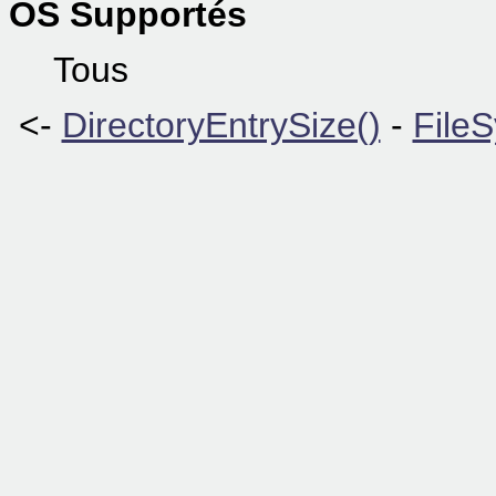
OS Supportés
Tous
<-
DirectoryEntrySize()
-
File