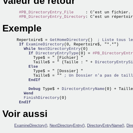
Valeur de retour
#PB_DirectoryEntry_File
     : C'est un fichier.

#PB_DirectoryEntry_Directory
Exemple
 Repertoire$ =
 GetHomeDirectory
()  
; Liste tous le
If
ExamineDirectory
(0, Repertoire$, "*.*")  

While
NextDirectoryEntry
(0)

If
DirectoryEntryType
(0) = 
#PB_DirectoryEntr
        Type$ = " [Fichier] "

        Taille$ = " (Taille : " +
 DirectoryEntrySi
Else
        Type$ = " [Dossier] "

        Taille$ = "" 
; Un Dossier n'a pas de taill
EndIf
Debug
 Type$ +
 DirectoryEntryName
(0) + Taille
Wend
    FinishDirectory
(0)

EndIf
Voir aussi
ExamineDirectory()
,
NextDirectoryEntry()
,
DirectoryEntryName()
,
Dir