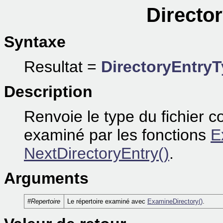
Directo
Syntaxe
Resultat =
DirectoryEntry
Description
Renvoie le type du fichier c
examiné par les fonctions
E
NextDirectoryEntry()
.
Arguments
#Repertoire
Le répertoire examiné avec
ExamineDirectory()
.