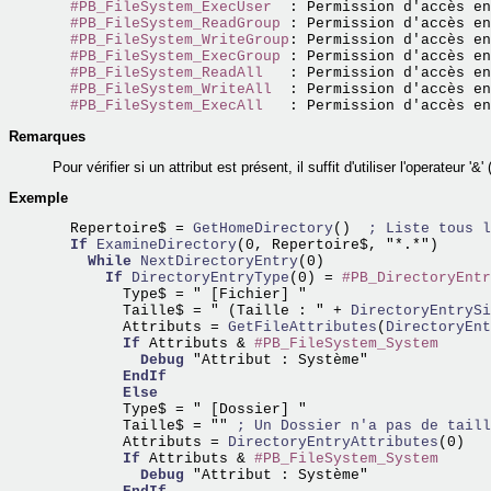
#PB_FileSystem_ExecUser
  : Permission d'accès en
#PB_FileSystem_ReadGroup
 : Permission d'accès en
#PB_FileSystem_WriteGroup
: Permission d'accès en
#PB_FileSystem_ExecGroup
 : Permission d'accès en
#PB_FileSystem_ReadAll
   : Permission d'accès en
#PB_FileSystem_WriteAll
  : Permission d'accès en
#PB_FileSystem_ExecAll
Remarques
Pour vérifier si un attribut est présent, il suffit d'utiliser l'operateur '&'
Exemple
  Repertoire$ =
 GetHomeDirectory
()  
; Liste tous l
If
ExamineDirectory
(0, Repertoire$, "*.*")  

While
NextDirectoryEntry
(0)

If
DirectoryEntryType
(0) = 
#PB_DirectoryEntr
        Type$ = " [Fichier] "

        Taille$ = " (Taille : " +
 DirectoryEntrySi
        Attributs =
 GetFileAttributes
(
DirectoryEnt
If
 Attributs & 
#PB_FileSystem_System
Debug
 "Attribut : Système"

EndIf
Else
        Type$ = " [Dossier] "

        Taille$ = "" 
; Un Dossier n'a pas de taill
        Attributs =
 DirectoryEntryAttributes
(0)

If
 Attributs & 
#PB_FileSystem_System
Debug
 "Attribut : Système"
