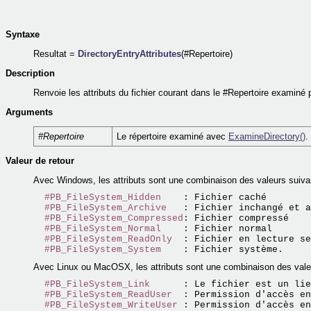
Syntaxe
Resultat =
DirectoryEntryAttributes
(#Repertoire)
Description
Renvoie les attributs du fichier courant dans le #Repertoire examiné 
Arguments
#Repertoire
Le répertoire examiné avec
ExamineDirectory()
.
Valeur de retour
Avec Windows, les attributs sont une combinaison des valeurs suiva
#PB_FileSystem_Hidden
    : Fichier caché

#PB_FileSystem_Archive
   : Fichier inchangé et a
#PB_FileSystem_Compressed
: Fichier compressé

#PB_FileSystem_Normal
    : Fichier normal

#PB_FileSystem_ReadOnly
  : Fichier en lecture se
#PB_FileSystem_System
Avec Linux ou MacOSX, les attributs sont une combinaison des vale
#PB_FileSystem_Link
      : Le fichier est un lie
#PB_FileSystem_ReadUser
  : Permission d'accès en
#PB_FileSystem_WriteUser
 : Permission d'accès en