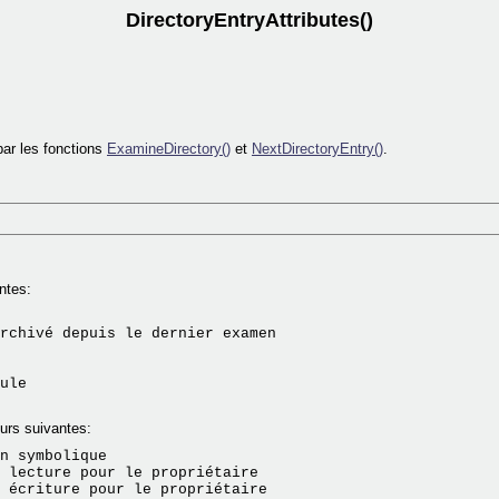
DirectoryEntryAttributes()
par les fonctions
ExamineDirectory()
et
NextDirectoryEntry()
.
ntes:
rchivé depuis le dernier examen

ule

urs suivantes:
n symbolique

 lecture pour le propriétaire

 écriture pour le propriétaire
