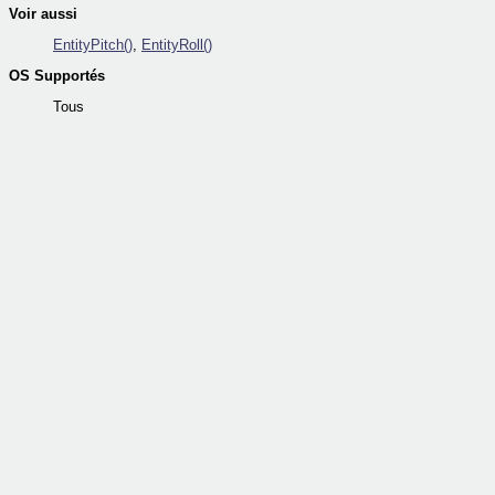
Voir aussi
EntityPitch()
,
EntityRoll()
OS Supportés
Tous