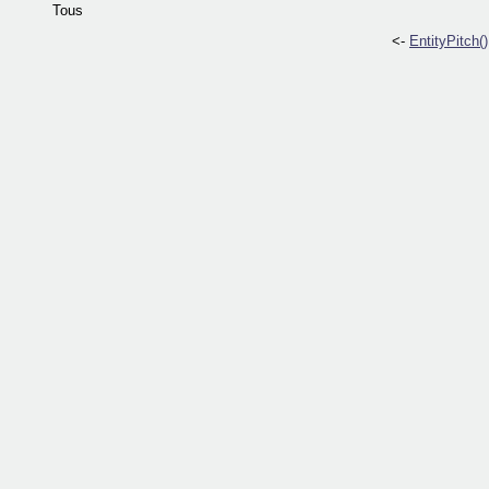
Tous
<-
EntityPitch()