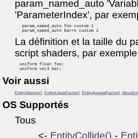
param_named_auto 'Variab
'ParameterIndex', par exemp
   param_named_auto foo custom 1

La définition et la taille du
script shaders, par exemple
  uniform float foo;

Voir aussi
EntityVelocity()
,
EntityLinearFactor()
,
EntityAngularFactor()
,
MoveEnti
OS Supportés
Tous
<-
EntityCollide()
-
Enti