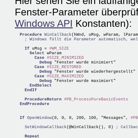
Hier sehen Sie ein lauffähig
Fenster-Parameter überprü
Windows API
Konstanten):
Procedure
WinCallback
(hWnd, uMsg, wParam, lParam
; Windows füllt die Parameter automatisch, wel
If
 uMsg = 
#WM_SIZE
Select
 wParam 

Case
#SIZE_MINIMIZED
Debug
 "Fenster wurde minimiert"

Case
#SIZE_RESTORED
Debug
 "Fenster wurde wiederhergestellt"

Case
#SIZE_MAXIMIZED
Debug
 "Fenster wurde maximiert"

EndSelect
EndIf
ProcedureReturn
#PB_ProcessPureBasicEvents
EndProcedure
If
OpenWindow
(0, 0, 0, 200, 100, "Messages", 
#PB
    SetWindowCallback
(@WinCallback(), 0) 
; Callbac
Repeat