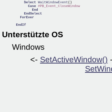
Select
WaitWindowEvent
() 

Case
#PB_Event_CloseWindow
End
EndSelect
ForEver
EndIf
Unterstützte OS
Windows
<-
SetActiveWindow()
SetWin