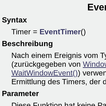
Eve
Syntax
Timer =
EventTimer
()
Beschreibung
Nach einem Ereignis vom 
(zurückgegeben von
Windo
WaitWindowEvent()
) verwe
Ermittlung des Timers, der 
Parameter
Diese Funktion hat keine P