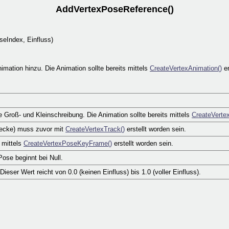
AddVertexPoseReference()
eIndex, Einfluss)
mation hinzu. Die Animation sollte bereits mittels
CreateVertexAnimation()
er
Groß- und Kleinschreibung. Die Animation sollte bereits mittels
CreateVerte
trecke) muss zuvor mit
CreateVertexTrack()
erstellt worden sein.
 mittels
CreateVertexPoseKeyFrame()
erstellt worden sein.
Pose beginnt bei Null.
eser Wert reicht von 0.0 (keinen Einfluss) bis 1.0 (voller Einfluss).