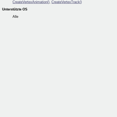
CreateVertexAnimation()
,
CreateVertexTrack()
Unterstützte OS
Alle