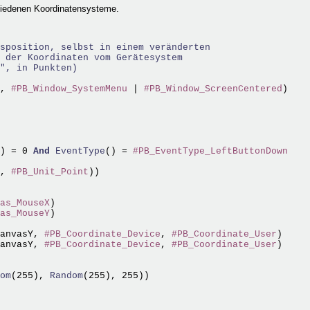
chiedenen Koordinatensysteme.
sposition, selbst in einem veränderten
 der Koordinaten vom Gerätesystem 
", in Punkten)
, 
#PB_Window_SystemMenu
 | 
#PB_Window_ScreenCentered
) = 0 
And
EventType
() = 
#PB_EventType_LeftButtonDown
, 
#PB_Unit_Point
as_MouseX
)

as_MouseY
)

anvasY, 
#PB_Coordinate_Device
, 
#PB_Coordinate_User
)

anvasY, 
#PB_Coordinate_Device
, 
#PB_Coordinate_User
)

om
(255),
 Random