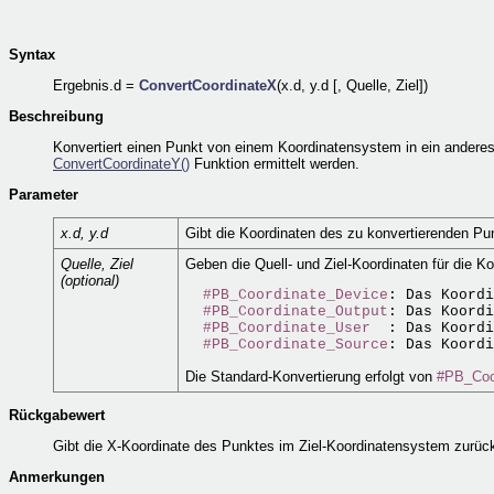
Syntax
Ergebnis.d =
ConvertCoordinateX
(x.d, y.d [, Quelle, Ziel])
Beschreibung
Konvertiert einen Punkt von einem Koordinatensystem in ein anderes
ConvertCoordinateY()
Funktion ermittelt werden.
Parameter
x.d, y.d
Gibt die Koordinaten des zu konvertierenden Pu
Quelle, Ziel
Geben die Quell- und Ziel-Koordinaten für die K
(optional)
#PB_Coordinate_Device
: Das Koordi
#PB_Coordinate_Output
: Das Koordi
#PB_Coordinate_User
  : Das Koordi
#PB_Coordinate_Source
Die Standard-Konvertierung erfolgt von
#PB_Coo
Rückgabewert
Gibt die X-Koordinate des Punktes im Ziel-Koordinatensystem zurüc
Anmerkungen