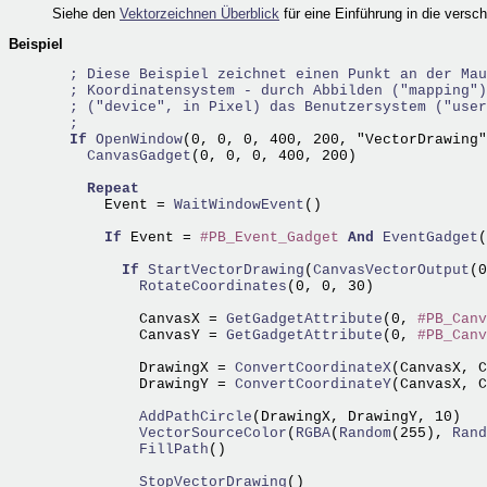
Siehe den
Vektorzeichnen Überblick
für eine Einführung in die vers
Beispiel
; Diese Beispiel zeichnet einen Punkt an der Mau
; Koordinatensystem - durch Abbilden ("mapping")
; ("device", in Pixel) das Benutzersystem ("user
;
If
OpenWindow
(0, 0, 0, 400, 200, "VectorDrawing"
    CanvasGadget
(0, 0, 0, 400, 200)   

Repeat
      Event =
 WaitWindowEvent
()

If
 Event = 
#PB_Event_Gadget
And
EventGadget
(
If
StartVectorDrawing
(
CanvasVectorOutput
(0
          RotateCoordinates
(0, 0, 30)

          CanvasX =
 GetGadgetAttribute
(0, 
#PB_Canv
          CanvasY =
 GetGadgetAttribute
(0, 
#PB_Canv
          DrawingX =
 ConvertCoordinateX
(CanvasX, C
          DrawingY =
 ConvertCoordinateY
(CanvasX, C
          AddPathCircle
          VectorSourceColor
(
RGBA
(
Random
(255),
 Rand
          FillPath
()

          StopVectorDrawing
()
