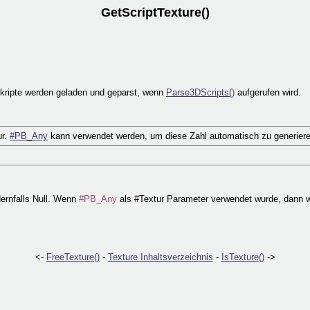
GetScriptTexture()
. Skripte werden geladen und geparst, wenn
Parse3DScripts()
aufgerufen wird.
ur.
#PB_Any
kann verwendet werden, um diese Zahl automatisch zu generiere
dernfalls Null. Wenn
#PB_Any
als #Textur Parameter verwendet wurde, dann w
<-
FreeTexture()
-
Texture Inhaltsverzeichnis
-
IsTexture()
->