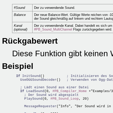
#Sound
Der zu verwendende Sound.
Balance
Der neue Balance-Wert. Gültige Werte reichen von -100 (
der Sound gleichmäßig auf linkem und rechtem Lautsp
Kanal
Der zu verwendende Kanal. Dabei handelt es sich um
(optional)
#PB_Sound_MultiChannel
Flags zurückgegeben wird.
Rückgabewert
Diese Funktion gibt keinen 
Beispiel
If
InitSound
()           
; Initialisieren des So
    UseOGGSoundDecoder
()   
; Verwenden von Ogg-Dat
; Lädt einen Sound aus einer Datei
If
LoadSound
(0, 
#PB_Compiler_Home
 +"Examples/3
; Der Sound wird abgespielt
      PlaySound
(0, 
#PB_Sound_Loop
, 20)

      MessageRequester
("Info", "Der Sound wird in 