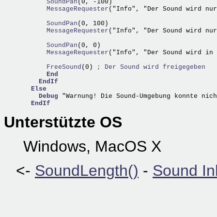
      SoundPan
      MessageRequester
("Info", "Der Sound wird nur
      SoundPan
      MessageRequester
("Info", "Der Sound wird nur
      SoundPan
      MessageRequester
("Info", "Der Sound wird in 
      FreeSound
(0) 
; Der Sound wird freigegeben
End
EndIf
Else
Debug
 "Warnung! Die Sound-Umgebung konnte nich
EndIf
Unterstützte OS
Windows, MacOS X
<-
SoundLength()
-
Sound In