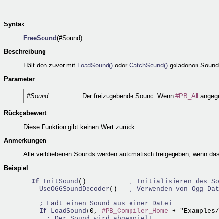
Syntax
FreeSound
(#Sound)
Beschreibung
Hält den zuvor mit
LoadSound()
oder
CatchSound()
geladenen Sound a
Parameter
#Sound
Der freizugebende Sound. Wenn
#PB_All
angege
Rückgabewert
Diese Funktion gibt keinen Wert zurück.
Anmerkungen
Alle verbliebenen Sounds werden automatisch freigegeben, wenn da
Beispiel
If
InitSound
()           
; Initialisieren des So
    UseOGGSoundDecoder
()   
; Verwenden von Ogg-Dat
; Lädt einen Sound aus einer Datei
If
LoadSound
(0, 
#PB_Compiler_Home
 + "Examples/
; Der Sound wird abgespielt