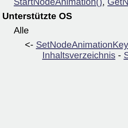
StartNodeAnimation()
,
GetN
Unterstützte OS
Alle
<-
SetNodeAnimationKey
Inhaltsverzeichnis
-