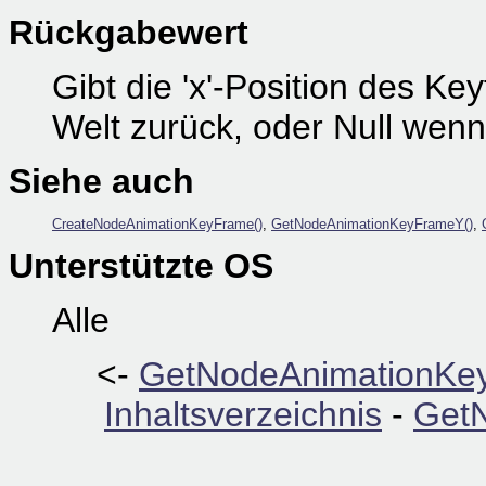
Rückgabewert
Gibt die 'x'-Position des K
Welt zurück, oder Null wenn 
Siehe auch
CreateNodeAnimationKeyFrame()
,
GetNodeAnimationKeyFrameY()
,
Unterstützte OS
Alle
<-
GetNodeAnimationKe
Inhaltsverzeichnis
-
Get