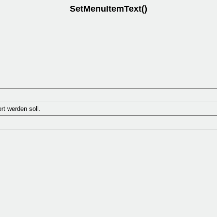
SetMenuItemText()
t werden soll.