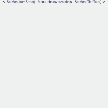
<-
SetMenuItemState()
-
Menu Inhaltsverzeichnis
-
SetMenuTitleText()
->