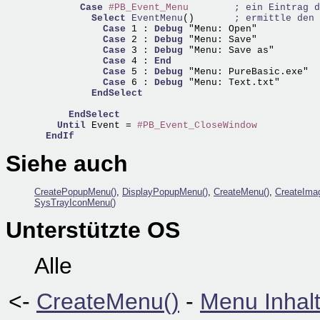
Case
#PB_Event_Menu
; ein Eintrag d
Select
EventMenu
()       
; ermittle den 
Case
 1 : 
Debug
 "Menu: Open"

Case
 2 : 
Debug
 "Menu: Save"

Case
 3 : 
Debug
 "Menu: Save as"

Case
 4 : 
End
Case
 5 : 
Debug
 "Menu: PureBasic.exe"

Case
 6 : 
Debug
 "Menu: Text.txt"

EndSelect
EndSelect
Until
 Event = 
#PB_Event_CloseWindow
EndIf
Siehe auch
CreatePopupMenu()
,
DisplayPopupMenu()
,
CreateMenu()
,
CreateIma
SysTrayIconMenu()
Unterstützte OS
Alle
<-
CreateMenu()
-
Menu Inhalt