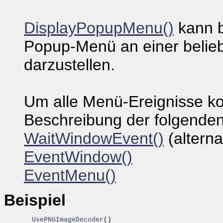
DisplayPopupMenu()
kann b
Popup-Menü an einer belieb
darzustellen.
Um alle Menü-Ereignisse ko
Beschreibung der folgenden
WaitWindowEvent()
(alterna
EventWindow()
EventMenu()
Beispiel
  UsePNGImageDecoder
() 
