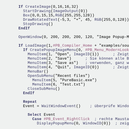
If
CreateImage
    StartDrawing
(
ImageOutput
    Box
(0,0,15,15,
RGB
    DrawRotatedText
(-5,3, "+", 45,
 RGB
    StopDrawing
()

EndIf
  OpenWindow
(0, 200, 200, 200, 120, "Image Popup-M
If
LoadImage
(1,
#PB_Compiler_Home
 + "examples/sou
If
CreatePopupImageMenu
(0, 
#PB_Menu_ModernLook
      MenuItem
(1, "Open",
 ImageID
(1))      
; Zeigt
      MenuItem
(2, "Save")      
; Sie können alle B
      MenuItem
(3, "Save as")   
; verwenden, ganz w
      MenuItem
(4, "Quit",
 ImageID
(0))      
; Zeigt
      MenuBar
      OpenSubMenu
        MenuItem
        MenuItem
      CloseSubMenu
()

EndIf
Repeat
    Event =
 WaitWindowEvent
()    
; überprüfe Windo
Select
 Event

Case
#PB_Event_RightClick
; rechte Mausta
          DisplayPopupMenu
(0,
 WindowID
(0))  
; zeig