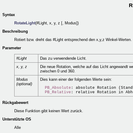
R
Syntax
RotateLight
(#Light, x, y, z [, Modus])
Beschreibung
Rotiert bzw. dreht das #Light entsprechend den x,y,z Winkel-Werten.
Parameter
#Light
Das zu verwendende Licht.
x, y, z
Die neue Rotation, welche auf das Licht angewandt w
zwischen 0 und 360.
Modus
Dies kann einer der folgenden Werte sein:
(optional)
PB_Absolute
: absolute Rotation (Stand
PB_Relative
Rückgabewert
Diese Funktion gibt keinen Wert zurück.
Unterstützte OS
Alle