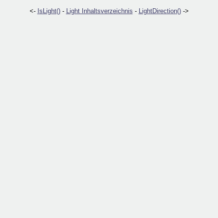
<-
IsLight()
-
Light Inhaltsverzeichnis
-
LightDirection()
->