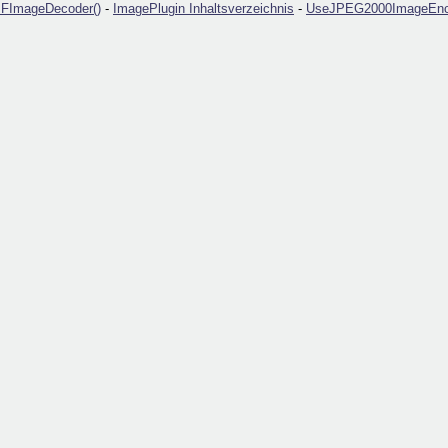
FImageDecoder()
-
ImagePlugin Inhaltsverzeichnis
-
UseJPEG2000ImageEnc