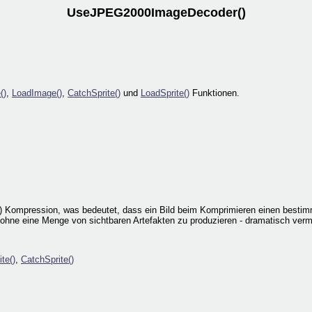
UseJPEG2000ImageDecoder()
()
,
LoadImage()
,
CatchSprite()
und
LoadSprite()
Funktionen.
 Kompression, was bedeutet, dass ein Bild beim Komprimieren einen bestimmte
 - ohne eine Menge von sichtbaren Artefakten zu produzieren - dramatisch ver
te()
,
CatchSprite()