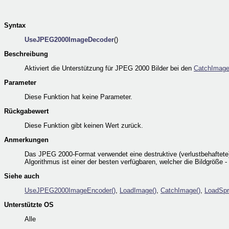
Syntax
UseJPEG2000ImageDecoder
()
Beschreibung
Aktiviert die Unterstützung für JPEG 2000 Bilder bei den
CatchImage
Parameter
Diese Funktion hat keine Parameter.
Rückgabewert
Diese Funktion gibt keinen Wert zurück.
Anmerkungen
Das JPEG 2000-Format verwendet eine destruktive (verlustbehaftete)
Algorithmus ist einer der besten verfügbaren, welcher die Bildgröße
Siehe auch
UseJPEG2000ImageEncoder()
,
LoadImage()
,
CatchImage()
,
LoadSpri
Unterstützte OS
Alle