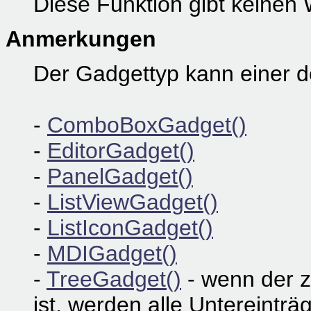
Diese Funktion gibt keinen 
Anmerkungen
Der Gadgettyp kann einer d
-
ComboBoxGadget()
-
EditorGadget()
-
PanelGadget()
-
ListViewGadget()
-
ListIconGadget()
-
MDIGadget()
-
TreeGadget()
- wenn der z
ist, werden alle Untereinträ