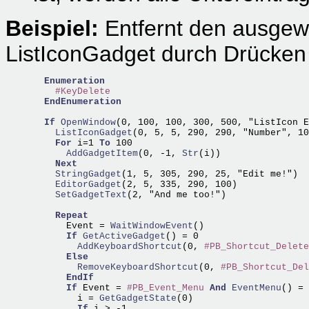
Beispiel:
Entfernt den ausgewä
ListIconGadget durch Drücken v
Enumeration
#KeyDelete
EndEnumeration
If
OpenWindow
(0, 100, 100, 300, 500, "ListIcon E
    ListIconGadget
(0, 5, 5, 290, 290, "Number", 10
For
 i=1 
To
      AddGadgetItem
(0, -1,
 Str
(i))

Next
    StringGadget
    EditorGadget
    SetGadgetText
(2, "And me too!")

Repeat
      Event =
 WaitWindowEvent
()

If
GetActiveGadget
        AddKeyboardShortcut
(0, 
#PB_Shortcut_Delete
Else
        RemoveKeyboardShortcut
(0, 
#PB_Shortcut_Del
EndIf
If
 Event = 
#PB_Event_Menu
And
EventMenu
() = 
        i =
 GetGadgetState
(0)

If