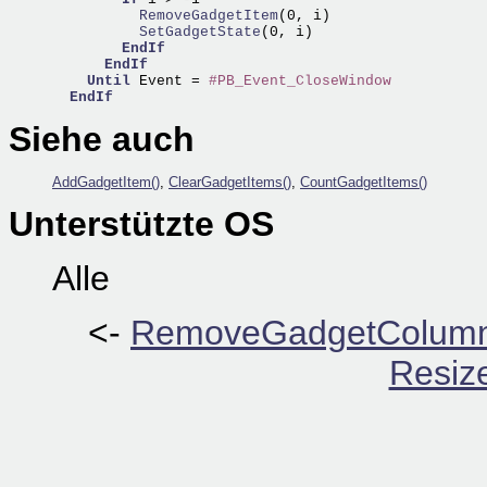
          RemoveGadgetItem
          SetGadgetState
(0, i)

EndIf
EndIf
Until
 Event = 
#PB_Event_CloseWindow
EndIf
Siehe auch
AddGadgetItem()
,
ClearGadgetItems()
,
CountGadgetItems()
Unterstützte OS
Alle
<-
RemoveGadgetColumn
Resiz