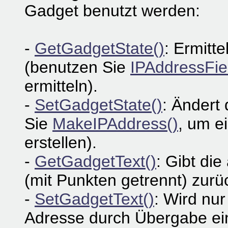
Gadget benutzt werden:
-
GetGadgetState()
: Ermitte
(benutzen Sie
IPAddressFie
ermitteln).
-
SetGadgetState()
: Ändert
Sie
MakeIPAddress()
, um e
erstellen).
-
GetGadgetText()
: Gibt die
(mit Punkten getrennt) zurüc
-
SetGadgetText()
: Wird nur
Adresse durch Übergabe ein