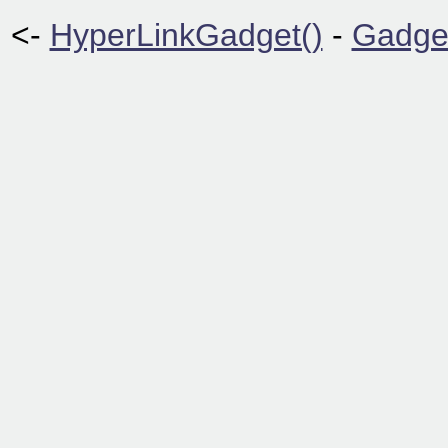
<-
HyperLinkGadget()
-
Gadget