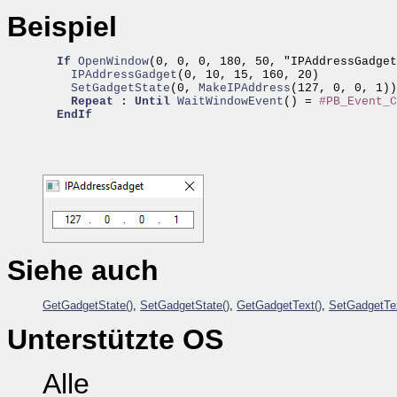
Beispiel
If
OpenWindow
(0, 0, 0, 180, 50, "IPAddressGadget
    IPAddressGadget
    SetGadgetState
(0,
 MakeIPAddress
(127, 0, 0, 1))
Repeat
 : 
Until
WaitWindowEvent
() = 
#PB_Event_C
EndIf
Siehe auch
GetGadgetState()
,
SetGadgetState()
,
GetGadgetText()
,
SetGadgetTex
Unterstützte OS
Alle