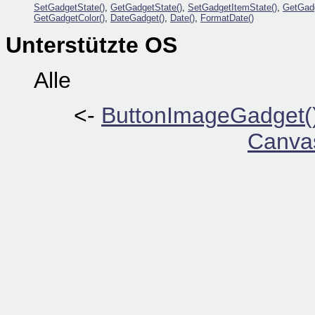
SetGadgetState()
,
GetGadgetState()
,
SetGadgetItemState()
,
GetGadg
GetGadgetColor()
,
DateGadget()
,
Date()
,
FormatDate()
Unterstützte OS
Alle
<-
ButtonImageGadget(
Canva