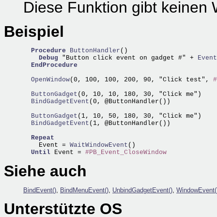
Diese Funktion gibt keinen 
Beispiel
Procedure
ButtonHandler
()

Debug
 "Button click event on gadget #" +
 Event
EndProcedure
  OpenWindow
(0, 100, 100, 200, 90, "Click test", 
#
  ButtonGadget
  BindGadgetEvent
(0, @ButtonHandler())

  ButtonGadget
  BindGadgetEvent
(1, @ButtonHandler())

Repeat
    Event =
 WaitWindowEvent
()

Until
 Event = 
#PB_Event_CloseWindow
Siehe auch
BindEvent()
,
BindMenuEvent()
,
UnbindGadgetEvent()
,
WindowEvent(
Unterstützte OS