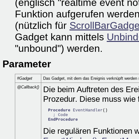
(englisch "realtime event not
Funktion aufgerufen werden 
(nützlich für
ScrollBarGadge
Gadget kann mittels
Unbind
"unbound") werden.
Parameter
#Gadget
Das Gadget, mit dem das Ereignis verknüpft werden s
@Callback()
Die beim Auftreten des Ere
Prozedur. Diese muss wie f
Procedure
EventHandler
()

; Code
EndProcedure
Die regulären Funktionen 