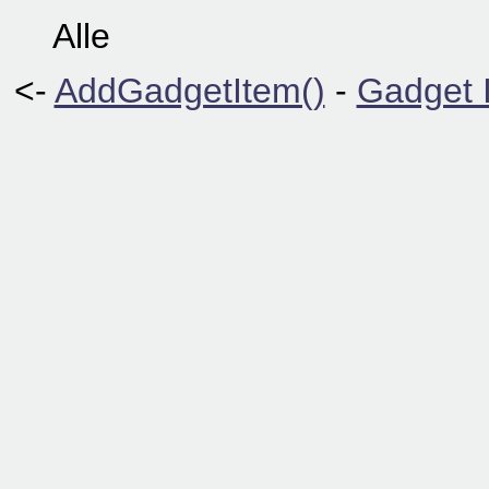
Alle
<-
AddGadgetItem()
-
Gadget I