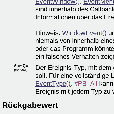
EventWindow()
,
EventMen
sind innerhalb des Callbac
Informationen über das Erei
Hinweis:
WindowEvent()
u
niemals von innerhalb eine
oder das Programm könnte 
ein falsches Verhalten zeig
EventTyp
Der Ereignis-Typ, mit dem 
(optional)
soll. Für eine vollständige 
EventType()
.
#PB_All
kann 
Ereignis mit jedem Typ zu 
Rückgabewert