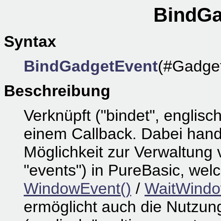
BindGa
Syntax
BindGadgetEvent
(#Gadget
Beschreibung
Verknüpft ("bindet", englisc
einem Callback. Dabei hande
Möglichkeit zur Verwaltung 
"events") in PureBasic, wel
WindowEvent()
/
WaitWindo
ermöglicht auch die Nutzun