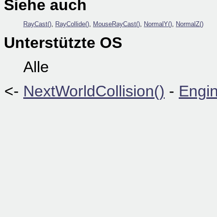
Siehe auch
RayCast()
,
RayCollide()
,
MouseRayCast()
,
NormalY()
,
NormalZ()
Unterstützte OS
Alle
<-
NextWorldCollision()
-
Engin