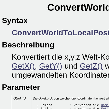
ConvertWorld
Syntax
ConvertWorldToLocalPosi
Beschreibung
Konvertiert die x,y,z Welt-K
GetX()
,
GetY()
und
GetZ()
w
umgewandelten Koordinaten 
Parameter
ObjektID
Die Objekt-ID, von welcher die Koordinaten konvertier
  - Camera         : verwenden Sie 
Came
  - Entity         : verwenden Sie 
Enti