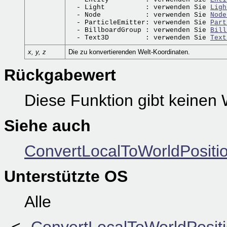
  - Light          : verwenden Sie 
Ligh
  - Node           : verwenden Sie 
Node
  - ParticleEmitter: verwenden Sie 
Part
  - BillboardGroup : verwenden Sie 
Bill
  - Text3D         : verwenden Sie 
Text
x, y, z
Die zu konvertierenden Welt-Koordinaten.
Rückgabewert
Diese Funktion gibt keinen 
Siehe auch
ConvertLocalToWorldPositio
Unterstützte OS
Alle