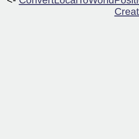
<-
ConvertLocalToWorldPositi
Creat