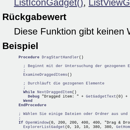
ListIconGadget()
,
ListViewG
Rückgabewert
Diese Funktion gibt keinen 
Beispiel
Procedure
DragStartHandler
()

; Beginnt mit der Untersuchung der gezogenen E
;
    ExamineDraggedItems
()

; Durchläuft die gezogenen Elemente
;
While
NextDraggedItem
()

Debug
 "Dragged item: " +
 GetGadgetText
(0) +
 
Wend
EndProcedure
; Wählen Sie einige Dateien oder Ordner aus und 
;
If
OpenWindow
    ExplorerListGadget
(0, 10, 10, 380, 380,
 GetHom