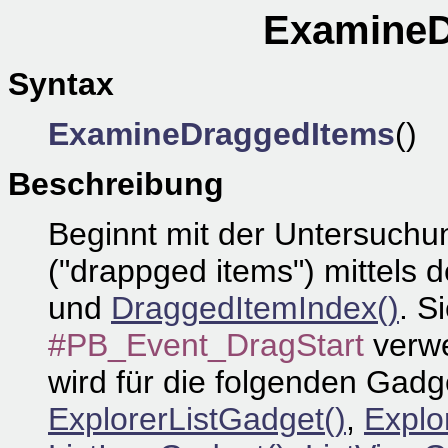
ExamineD
Syntax
ExamineDraggedItems
()
Beschreibung
Beginnt mit der Untersuch
("drappged items") mittels 
und
DraggedItemIndex()
. S
#PB_Event_DragStart
verwe
wird für die folgenden Gadge
ExplorerListGadget()
,
Explo