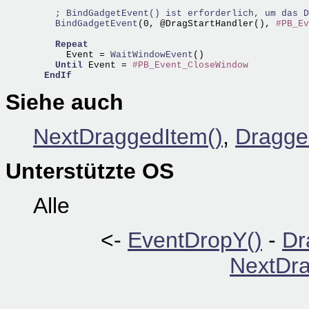
; BindGadgetEvent() ist erforderlich, um das D
    BindGadgetEvent
(0, @DragStartHandler(), 
#PB_Ev
Repeat
      Event =
 WaitWindowEvent
()  

Until
 Event = 
#PB_Event_CloseWindow
EndIf
Siehe auch
NextDraggedItem()
,
Dragge
Unterstützte OS
Alle
<-
EventDropY()
-
Dr
NextDra