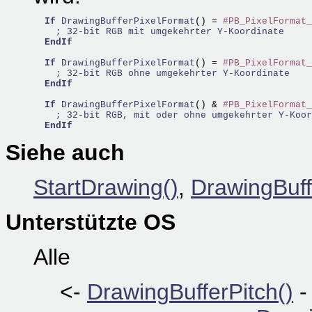
If
DrawingBufferPixelFormat
() = 
#PB_PixelFormat_
; 32-bit RGB mit umgekehrter Y-Koordinate
EndIf
If
DrawingBufferPixelFormat
() = 
#PB_PixelFormat_
; 32-bit RGB ohne umgekehrter Y-Koordinate
EndIf
If
DrawingBufferPixelFormat
() & 
#PB_PixelFormat_
; 32-bit RGB, mit oder ohne umgekehrter Y-Koor
EndIf
Siehe auch
StartDrawing()
,
DrawingBuff
Unterstützte OS
Alle
<-
DrawingBufferPitch()