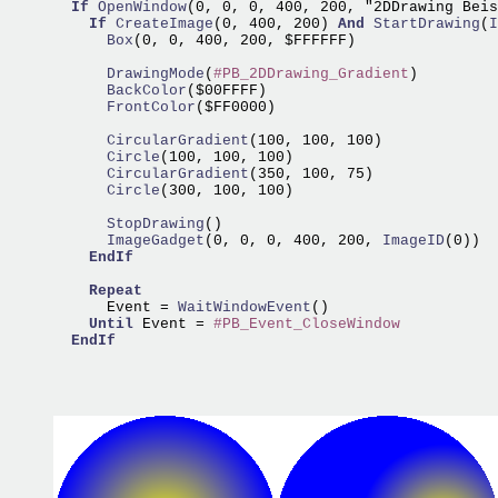
If
OpenWindow
(0, 0, 0, 400, 200, "2DDrawing Beis
If
CreateImage
(0, 400, 200) 
And
StartDrawing
(
I
      Box
(0, 0, 400, 200, $FFFFFF)

      DrawingMode
(
#PB_2DDrawing_Gradient
      BackColor
      FrontColor
($FF0000)

      CircularGradient
      Circle
      CircularGradient
      Circle
(300, 100, 100)

      StopDrawing
      ImageGadget
(0, 0, 0, 400, 200,
 ImageID
(0))

EndIf
Repeat
      Event =
 WaitWindowEvent
()

Until
 Event = 
#PB_Event_CloseWindow
EndIf