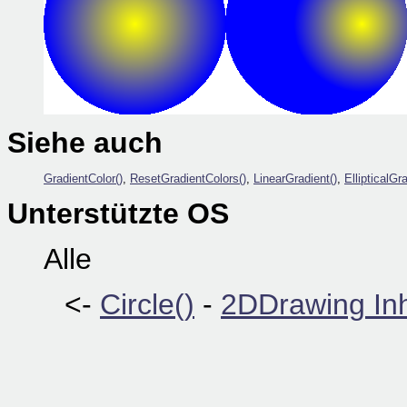
Siehe auch
GradientColor()
,
ResetGradientColors()
,
LinearGradient()
,
EllipticalGra
Unterstützte OS
Alle
<-
Circle()
-
2DDrawing Inh