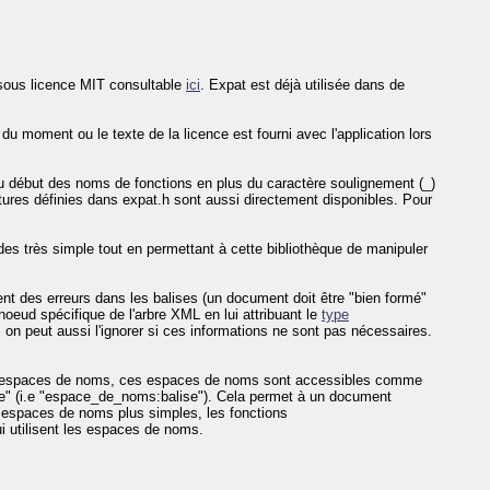
sous licence MIT consultable
ici
. Expat est déjà utilisée dans de
 du moment ou le texte de la licence est fourni avec l'application lors
u début des noms de fonctions en plus du caractère soulignement (_)
uctures définies dans expat.h sont aussi directement disponibles. Pour
s très simple tout en permettant à cette bibliothèque de manipuler
tent des erreurs dans les balises (un document doit être "bien formé"
eud spécifique de l'arbre XML en lui attribuant le
type
n peut aussi l'ignorer si ces informations ne sont pas nécessaires.
 des espaces de noms, ces espaces de noms sont accessibles comme
me" (i.e "espace_de_noms:balise"). Cela permet à un document
s espaces de noms plus simples, les fonctions
i utilisent les espaces de noms.