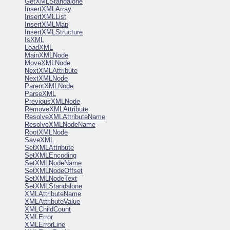
GetXMLStandalone
InsertXMLArray
InsertXMLList
InsertXMLMap
InsertXMLStructure
IsXML
LoadXML
MainXMLNode
MoveXMLNode
NextXMLAttribute
NextXMLNode
ParentXMLNode
ParseXML
PreviousXMLNode
RemoveXMLAttribute
ResolveXMLAttributeName
ResolveXMLNodeName
RootXMLNode
SaveXML
SetXMLAttribute
SetXMLEncoding
SetXMLNodeName
SetXMLNodeOffset
SetXMLNodeText
SetXMLStandalone
XMLAttributeName
XMLAttributeValue
XMLChildCount
XMLError
XMLErrorLine