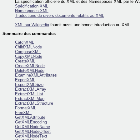
La spécification officielle du XML et des Namespaces XML par le W3C
Spécification XML
Namespaces XML
Traductions de divers documents relatifs au XML
XML sur Wikipedia
fournit aussi une bonne introduction au XML.
Sommaire des commandes
CatchXML
ChildXMLNode
ComposeXML
CopyXMLNode
CreateXML
CreateXMLNode
DeleteXMLNode
ExamineXMLAttributes
ExportXML
ExportXMLSize
ExtractXMLArray
ExtractXMLList
ExtractXMLMap
ExtractXMLStructure
FormatXML
FreeXML
GetXMLAttribute
GetXMLEncoding
GetXMLNodeName
GetXMLNodeOffset
GetXMLNodeText