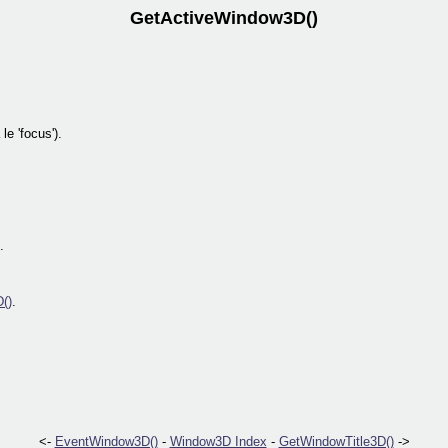
GetActiveWindow3D()
le 'focus').
.
()
.
<-
EventWindow3D()
-
Window3D Index
-
GetWindowTitle3D()
->