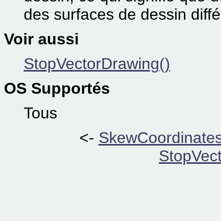
des surfaces de dessin dif
Voir aussi
StopVectorDrawing()
OS Supportés
Tous
<-
SkewCoordinates
StopVect