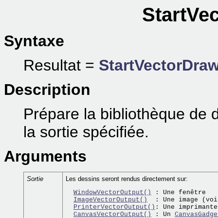
StartVe
Syntaxe
Resultat =
StartVectorDra
Description
Prépare la bibliothèque de d
la sortie spécifiée.
Arguments
Sortie
Les dessins seront rendus directement sur:
WindowVectorOutput()
 : Une fenêtre

ImageVectorOutput()
  : Une image (voi
PrinterVectorOutput()
: Une imprimante

CanvasVectorOutput()
 : Un 
CanvasGadge