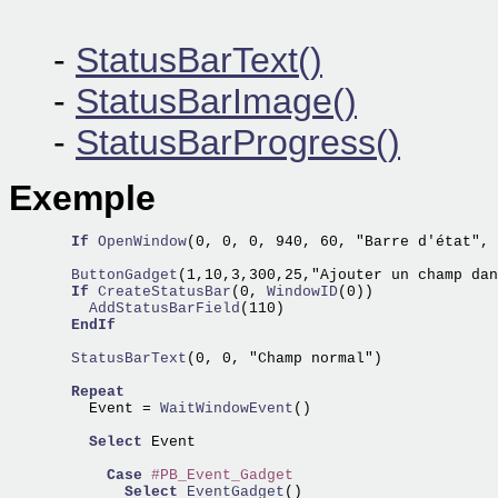
-
StatusBarText()
-
StatusBarImage()
-
StatusBarProgress()
Exemple
If
OpenWindow
(0, 0, 0, 940, 60, "Barre d'état", 
  ButtonGadget
(1,10,3,300,25,"Ajouter un champ dan
If
CreateStatusBar
(0,
 WindowID
    AddStatusBarField
(110)

EndIf
  StatusBarText
(0, 0, "Champ normal")

Repeat
    Event =
 WaitWindowEvent
()

Select
 Event

Case
#PB_Event_Gadget
Select
EventGadget
()
