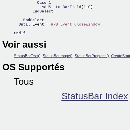
Case
            AddStatusBarField
(110)

EndSelect
EndSelect
Until
 Event = 
#PB_Event_CloseWindow
EndIf
Voir aussi
StatusBarText()
,
StatusBarImage()
,
StatusBarProgress()
,
CreateStat
OS Supportés
Tous
StatusBar Index