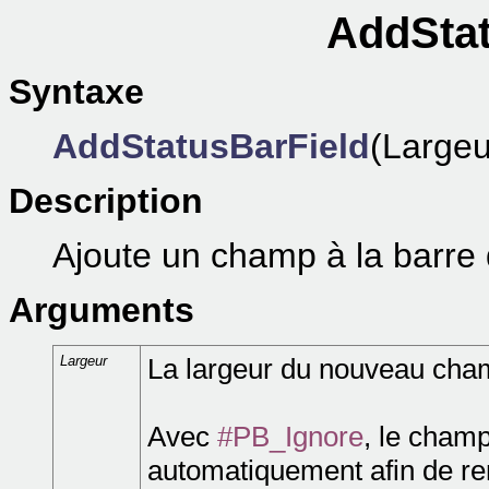
AddStat
Syntaxe
AddStatusBarField
(Largeu
Description
Ajoute un champ à la barre d
Arguments
Largeur
La largeur du nouveau cham
Avec
#PB_Ignore
, le cham
automatiquement afin de rem