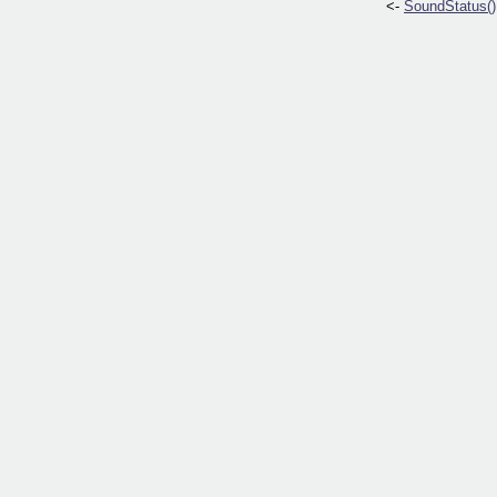
<-
SoundStatus()