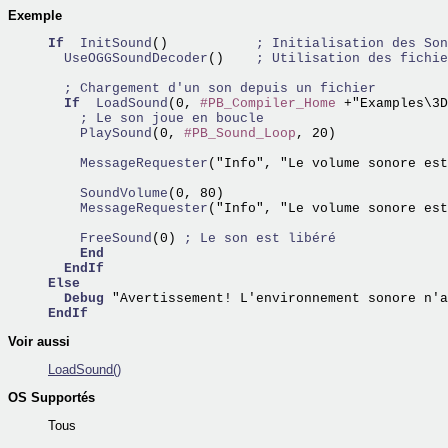
Exemple
If
InitSound
()           
; Initialisation des Son
  UseOGGSoundDecoder
()    
; Utilisation des fichie
; Chargement d'un son depuis un fichier
If
LoadSound
(0, 
#PB_Compiler_Home
 +"Examples\3D
; Le son joue en boucle
    PlaySound
(0, 
#PB_Sound_Loop
, 20)

    MessageRequester
("Info", "Le volume sonore est
    SoundVolume
    MessageRequester
("Info", "Le volume sonore est
    FreeSound
(0) 
; Le son est libéré
End
EndIf
Else
Debug
EndIf
Voir aussi
LoadSound()
OS Supportés
Tous