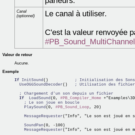
parleurs.
Canal
Le canal à utiliser.
(optionnel)
C'est la valeur renvoyée 
#PB_Sound_MultiChannel
Valeur de retour
Aucune.
Exemple
If
InitSound
()           
; Initialisation des Sons
  UseOGGSoundDecoder
()   
; Utilisation des fichier
; Chargement d'un son depuis un fichier
If
LoadSound
(0, 
#PB_Compiler_Home
 +"Examples\3D
; Le son joue en boucle
    PlaySound
(0, 
#PB_Sound_Loop
, 20)

    MessageRequester
("Info", "Le son est joué en s
    SoundPan
    MessageRequester
("Info", "Le son est joué en m