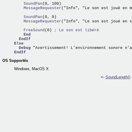
    SoundPan
    MessageRequester
("Info", "Le son est joué en m
    SoundPan
    MessageRequester
("Info", "Le son est joué en s
    FreeSound
(0) 
; Le son est libéré
End
EndIf
Else
Debug
EndIf
OS Supportés
Windows, MacOS X
<-
SoundLength()