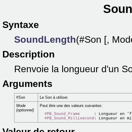
Soun
Syntaxe
SoundLength
(#Son [, Mod
Description
Renvoie la longueur d'un S
Arguments
#Son
Le Son à utiliser.
Mode
Peut être une des valeurs suivantes:
(optionnel)
#PB_Sound_Frame
      : Longueur en 'f
#PB_Sound_Millisecond
Valeur de retour