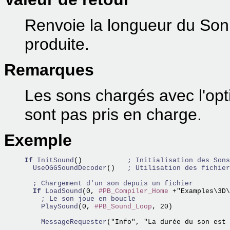
Renvoie la longueur du Son o
produite.
Remarques
Les sons chargés avec l'op
sont pas pris en charge.
Exemple
If
InitSound
()           
; Initialisation des Sons
  UseOGGSoundDecoder
()   
; Utilisation des fichier
; Chargement d'un son depuis un fichier
If
LoadSound
(0, 
#PB_Compiler_Home
 +"Examples\3D\
; Le son joue en boucle
    PlaySound
(0, 
#PB_Sound_Loop
, 20)

    MessageRequester
("Info", "La durée du son est 