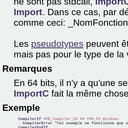
ne sont pas stdcall,
Import
Import
. Dans ce cas, par dé
comme ceci: _NomFonction
Les
pseudotypes
peuvent êt
mais pas pour le type de la 
Remarques
En 64 bits, il n'y a qu'une s
ImportC
fait la même chos
Exemple
CompilerIf
#PB_Compiler_OS
 <> 
#PB_OS_Windows
CompilerError
 "Cet exemple ne fonctionne que s
CompilerEndIf