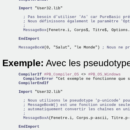
Import
 "User32.lib"

; Pas besoin d'utiliser 'As' car PureBasic pré
; Nous définissons également le paramètre 'Opt
;
    MessageBox
(Fenetre.i, Corps$, Titre$, Options.
EndImport
  MessageBoxW
(0, "Salut", "le Monde") 
; Nous ne pr
Exemple:
Avec les pseudotyp
CompilerIf
#PB_Compiler_OS
 <> 
#PB_OS_Windows
CompilerError
 "Cet exemple ne fonctionne que s
CompilerEndIf
Import
 "User32.lib"

; Nous utilisons le pseudotype 'p-unicode' pou
; MessageBoxW() est une fonction unicode seule
; automatiquement convertir les chaînes en uni
;
    MessageBoxA
(Fenetre.i, Corps.p-ascii, Titre.p-
EndImport