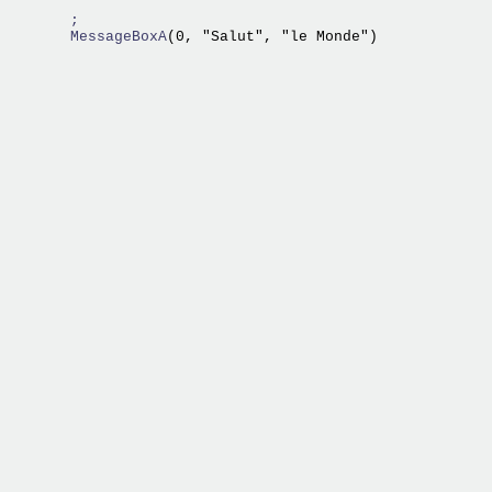
;
  MessageBoxA
(0, "Salut", "le Monde") 
