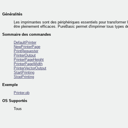
Généralités
Les imprimantes sont des périphériques essentiels pour transformer le
être pleinement efficaces. PureBasic permet d'imprimer tous types d
Sommaire des commandes
DefaultPrinter
NewPrinterPage
PrintRequester
PrinterOutput
PrinterPageHeight
PrinterPageWidth
PrinterVectorOutput
StartPrinting
StopPrinting
Exemple
Printer.pb
OS Supportés
Tous